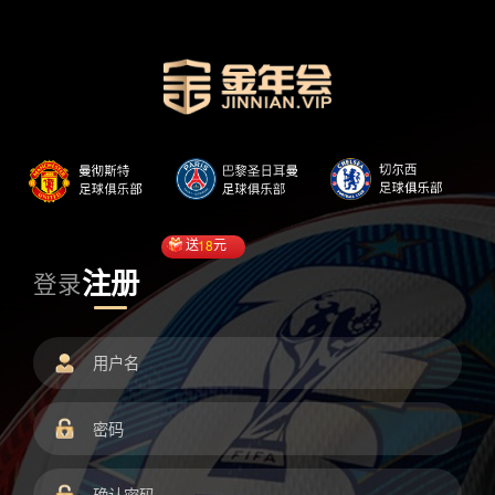
送
18
元
注册
登录